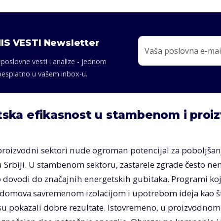
IS VESTI Newsletter
 poslovne vesti i analize - jednom
besplatno u vašem inbox-u.
ska efikasnost u stambenom i pro
u
proizvodni sektori nude ogroman potencijal za poboljšan
 u Srbiji. U stambenom sektoru, zastarele zgrade često n
to dovodi do značajnih energetskih gubitaka. Programi ko
 domova savremenom izolacijom i upotrebom ideja kao š
su pokazali dobre rezultate. Istovremeno, u proizvodnom 