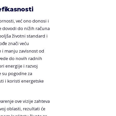
efikasnosti
rnosti, već ono donosi i
e dovodi do nižih računa
boljša životni standard i
kođe znači veću
 i manju zavisnost od
ovede do novih radnih
i energije i razvoj
ne su pogodne za
i i koristi energetske
arenje ove vizije zahteva
oj oblasti, rezultati će