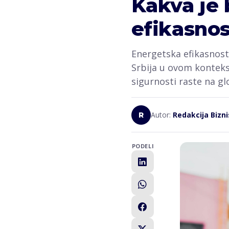
Kakva je
efikasnost
Energetska efikasnost 
Srbija u ovom konteks
sigurnosti raste na 
Autor:
Redakcija Bizni
R
PODELI