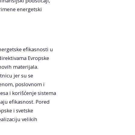
nansijski podsticaji,
primene energetski
ergetske efikasnosti u
 direktivama Evropske
ovih materijala.
nicu jer su se
benom, poslovnom i
sa i korišćenje sistema
ju efikasnost. Pored
opske i svetske
lizaciju velikih