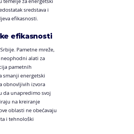
u temelje za energetski
nedostatak sredstava i
ljeva efikasnosti.
ske efikasnosti
 Srbije. Pametne mreže,
 neophodni alati za
acija pametnih
a smanji energetski
a obnovljivih izvora
iku da unapredimo svoj
raju na kreiranje
 ove oblasti ne obećavaju
ta i tehnološki