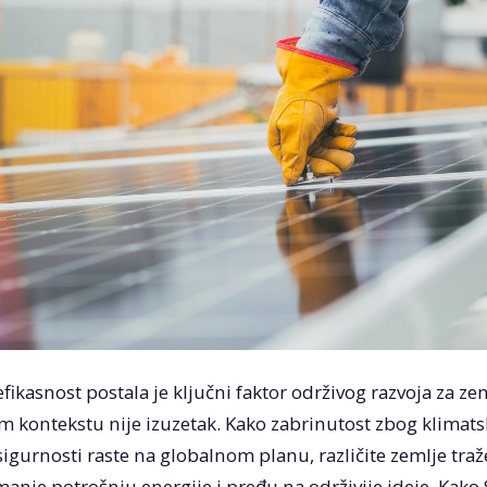
fikasnost postala je ključni faktor održivog razvoja za zem
om kontekstu nije izuzetak. Kako zabrinutost zbog klimat
igurnosti raste na globalnom planu, različite zemlje traže
anje potrošnju energije i pređu na održivije ideje. Kako