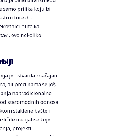
 samo prilika koju bi
rastrukture do
ekretnici puta ka
tavi, evo nekoliko
rbiji
ija je ostvarila značajan
a, ali pred nama se još
slanja na tradicionalne
st od staromodnih odnosa
ktom staklene bašte i
ičite inicijative koje
nja, projekti