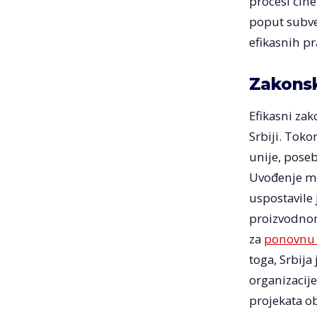
procesi čine
poput subven
efikasnih p
Zakonsk
Efikasni za
Srbiji. Toko
unije, poseb
Uvođenje mer
uspostavile
proizvodnom
za
ponovnu 
toga, Srbija
organizacije
projekata ob