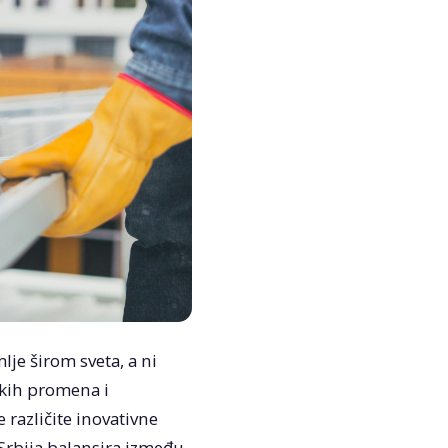
lje širom sveta, a ni
skih promena i
 različite inovativne
 Srbija balansira između