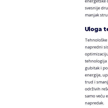
energetske o
svesnije dru
manjak struč
Uloga t
Tehnološke 
napredni sis
optimizaciju
tehnologija
gubitak i po
energije, up
trud i smanj
održivih reš
samo veću ef
napredak.