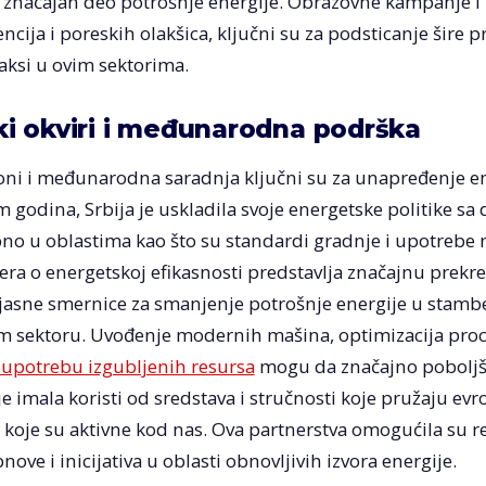
 značajan deo potrošnje energije. Obrazovne kampanje i fi
cija i poreskih olakšica, ključni su za podsticanje šire 
raksi u ovim sektorima.
i okviri i međunarodna podrška
koni i međunarodna saradnja ključni su za unapređenje en
m godina, Srbija je uskladila svoje energetske politike sa
no u oblastima kao što su standardi gradnje i upotrebe n
a o energetskoj efikasnosti predstavlja značajnu prekret
 jasne smernice za smanjenje potrošnje energije u stam
 sektoru. Uvođenje modernih mašina, optimizacija proce
upotrebu izgubljenih resursa
mogu da značajno poboljša
 je imala koristi od sredstava i stručnosti koje pružaju evr
 koje su aktivne kod nas. Ova partnerstva omogućila su rea
nove i inicijativa u oblasti obnovljivih izvora energije.