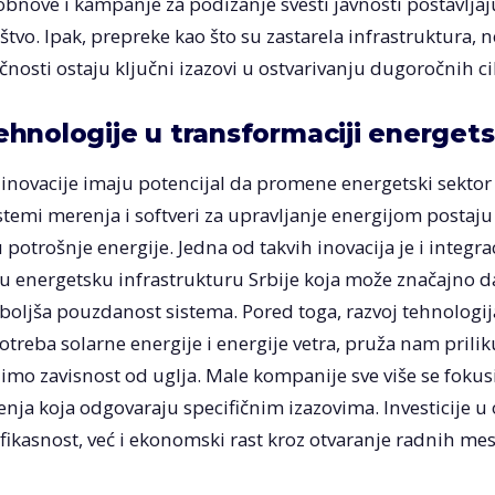
bnove i kampanje za podizanje svesti javnosti postavljaj
štvo. Ipak, prepreke kao što su zastarela infrastruktura, 
nosti ostaju ključni izazovi u ostvarivanju dugoročnih ci
ehnologije u transformaciji energet
inovacije imaju potencijal da promene energetski sektor
temi merenja i softveri za upravljanje energijom postaju
 potrošnje energije. Jedna od takvih inovacija je i integr
 u energetsku infrastrukturu Srbije koja može značajno d
boljša pouzdanost sistema. Pored toga, razvoj tehnologij
otreba solarne energije i energije vetra, pruža nam pril
imo zavisnost od uglja. Male kompanije sve više se fokusi
enja koja odgovaraju specifičnim izazovima. Investicije u
ikasnost, već i ekonomski rast kroz otvaranje radnih mes