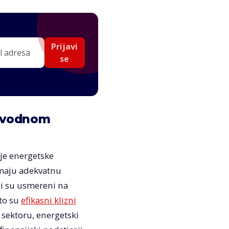
Prijavi
se
izvodnom
je energetske
emaju adekvatnu
ji su usmereni na
to su
efikasni klizni
sektoru, energetski