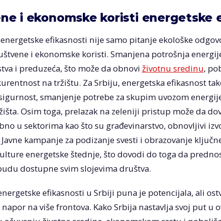
ne i ekonomske koristi energetske 
energetske efikasnosti nije samo pitanje ekološke odgovo
uštvene i ekonomske koristi. Smanjena potrošnja energij
tva i preduzeća, što može da obnovi
životnu sredinu
, po
rentnost na tržištu. Za Srbiju, energetska efikasnost ta
sigurnost, smanjenje potrebe za skupim uvozom energije
žišta. Osim toga, prelazak na zeleniji pristup može da d
no u sektorima kao što su građevinarstvo, obnovljivi izvor
. Javne kampanje za podizanje svesti i obrazovanje ključ
lture energetske štednje, što dovodi do toga da prednost
 budu dostupne svim slojevima društva.
ergetske efikasnosti u Srbiji puna je potencijala, ali ostv
napor na više frontova. Kako Srbija nastavlja svoj put u ov