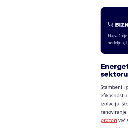
BIZN
Najvažnije
nedeljno, 
Energet
sektor
Stambeni i 
efikasnosti
izolaciju, š
renoviranje
prozori
već 