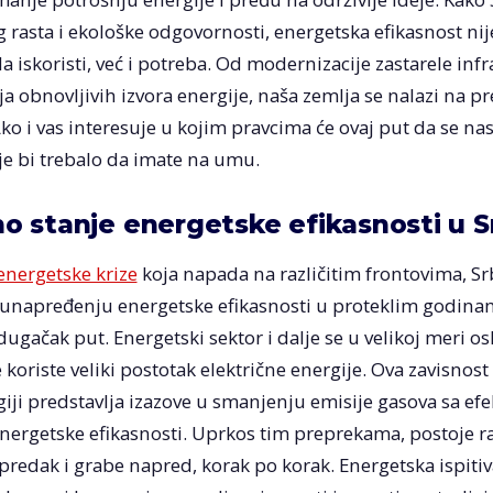
asta i ekološke odgovornosti, energetska efikasnost nije
a iskoristi, već i potreba. Od modernizacije zastarele inf
 obnovljivih izvora energije, naša zemlja se nalazi na pr
Ako i vas interesuje u kojim pravcima će ovaj put da se nas
je bi trebalo da imate na umu.
o stanje energetske efikasnosti u S
nergetske krize
koja napada na različitim frontovima, Srb
unapređenju energetske efikasnosti u proteklim godinam
dugačak put. Energetski sektor i dalje se u velikoj meri o
koriste veliki postotak električne energije. Ova zavisno
ji predstavlja izazove u smanjenju emisije gasova sa efe
ergetske efikasnosti. Uprkos tim preprekama, postoje razl
redak i grabe napred, korak po korak. Energetska ispitiva