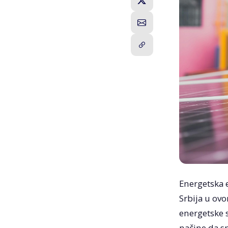
Energetska e
Srbija u ov
energetske s
načine da sm