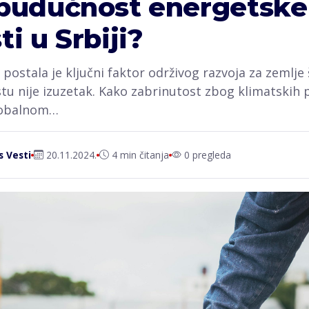
 budućnost energetske
i u Srbiji?
postala je ključni faktor održivog razvoja za zemlje 
tu nije izuzetak. Kako zabrinutost zbog klimatskih
globalnom…
s Vesti
20.11.2024.
4 min čitanja
0 pregleda