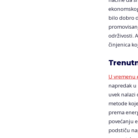
ekonomskog r
bilo dobro d
promovisanja
održivosti. 
činjenica ko
Trenutn
U vremenu e
napredak u 
uvek nalazi 
metode koje 
prema energi
povećanju en
podstiču nap