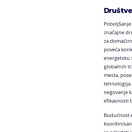
Društve
Poboljšanje 
značajne dr
za domaćins
poveća konku
energetsku 
globalnih tr
mesta, poseb
tehnologija
negovanje ku
efikasnosti
Budućnost en
koordinisan 