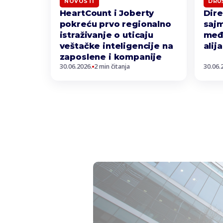
NOVOSTI
DRU
HeartCount i Joberty
Dir
pokreću prvo regionalno
sajm
istraživanje o uticaju
međ
veštačke inteligencije na
alij
zaposlene i kompanije
30.06.2026.
2 min čitanja
30.06.