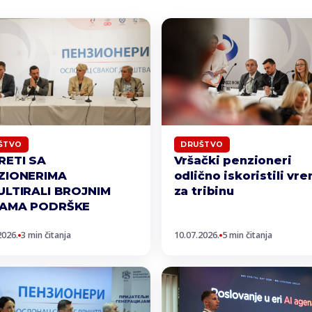
ŠTVO
DRUŠTVO
RETI SA
Vršački penzioneri
ZIONERIMA
odlično iskoristili vr
ULTIRALI BROJNIM
za tribinu
AMA PODRŠKE
2026.
3 min čitanja
10.07.2026.
5 min čitanja