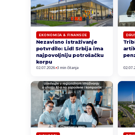
EKONOMIJA & FINANSIJE
DRU
Nezavisno istraživanje
Trib
potvrdilo: Lidl Srbija ima
arti
najpovoljniju potrošačku
pen
korpu
02.07.2026.
3 min čitanja
02.07.