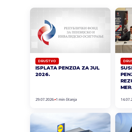
DRUŠTVO
DRU
ISPLATA PENZIJA ZA JUL
SUS
2026.
PEN
REZ
MER
29.07.2026.
1 min čitanja
14.07.