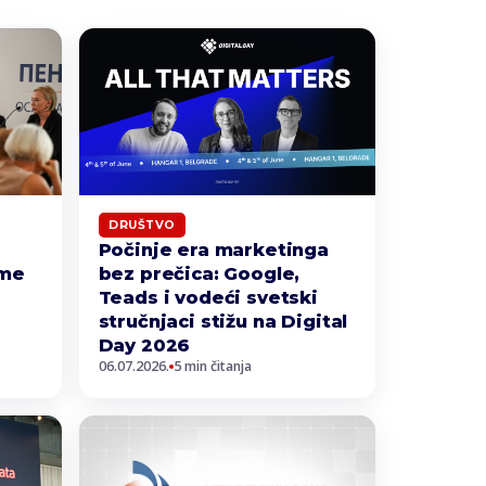
DRUŠTVO
Počinje era marketinga
eme
bez prečica: Google,
Teads i vodeći svetski
stručnjaci stižu na Digital
Day 2026
06.07.2026.
5 min čitanja