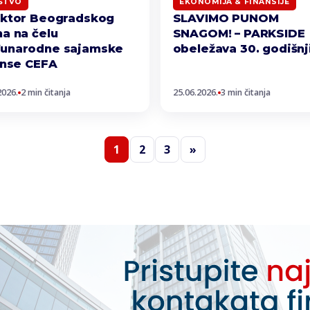
ŠTVO
EKONOMIJA & FINANSIJE
ektor Beogradskog
SLAVIMO PUNOM
a na čelu
SNAGOM! – PARKSIDE
unarodne sajamske
obeležava 30. godišnj
anse CEFA
2026.
2 min čitanja
25.06.2026.
3 min čitanja
1
2
3
»