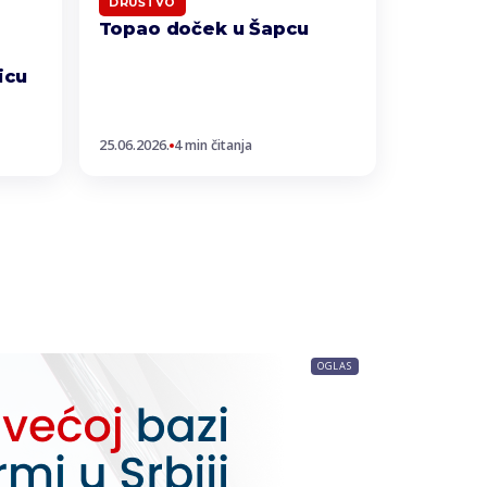
DRUŠTVO
Topao doček u Šapcu
icu
25.06.2026.
4 min čitanja
OGLAS