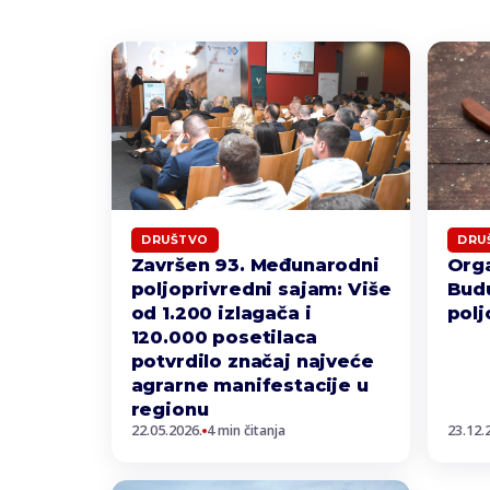
DRUŠTVO
DRU
Završen 93. Međunarodni
Orga
poljoprivredni sajam: Više
Bud
od 1.200 izlagača i
polj
120.000 posetilaca
potvrdilo značaj najveće
agrarne manifestacije u
regionu
22.05.2026.
4 min čitanja
23.12.