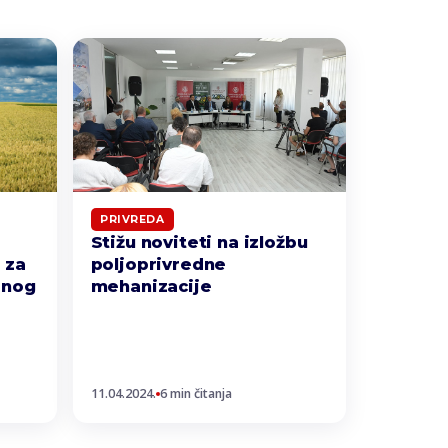
PRIVREDA
Stižu noviteti na izložbu
 za
poljoprivredne
dnog
mehanizacije
11.04.2024.
6 min čitanja