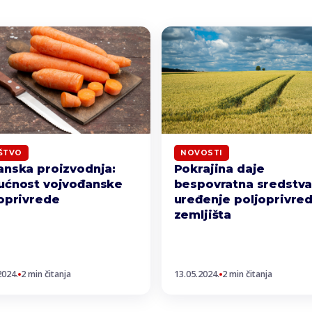
ŠTVO
NOVOSTI
nska proizvodnja:
Pokrajina daje
ućnost vojvođanske
bespovratna sredstva
oprivrede
uređenje poljoprivre
zemljišta
2024.
2 min čitanja
13.05.2024.
2 min čitanja