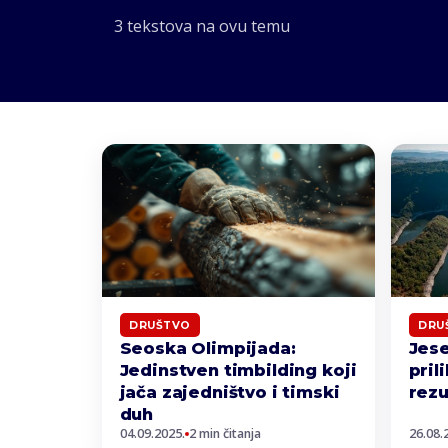
3 tekstova na ovu temu
DRUŠTVO
DRU
Seoska Olimpijada:
Jese
Jedinstven timbilding koji
pril
jača zajedništvo i timski
rezu
duh
04.09.2025.
2 min čitanja
26.08.