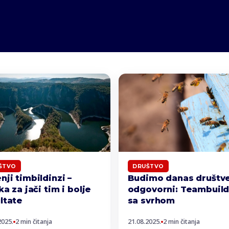
ŠTVO
DRUŠTVO
nji timbildinzi –
Budimo danas društv
ika za jači tim i bolje
odgovorni: Teambuild
ltate
sa svrhom
2025.
2 min čitanja
21.08.2025.
2 min čitanja