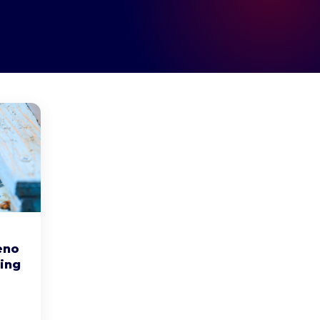
eno
ing