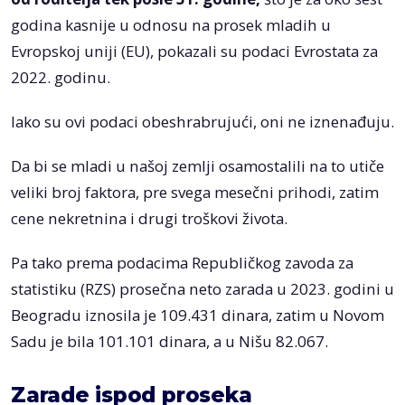
godina kasnije u odnosu na prosek mladih u
Evropskoj uniji (EU), pokazali su podaci Evrostata za
2022. godinu.
Iako su ovi podaci obeshrabrujući, oni ne iznenađuju.
Da bi se mladi u našoj zemlji osamostalili na to utiče
veliki broj faktora, pre svega mesečni prihodi, zatim
cene nekretnina i drugi troškovi života.
Pa tako prema podacima Republičkog zavoda za
statistiku (RZS) prosečna neto zarada u 2023. godini u
Beogradu iznosila je 109.431 dinara, zatim u Novom
Sadu je bila 101.101 dinara, a u Nišu 82.067.
Zarade ispod proseka