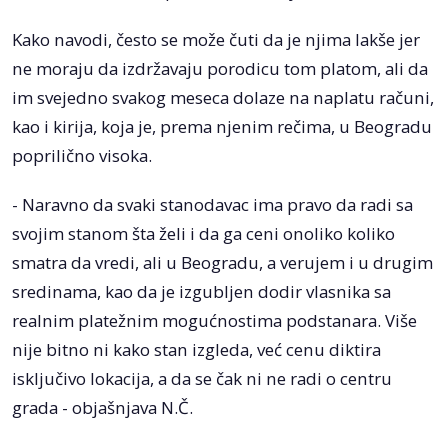
Kako navodi, često se može čuti da je njima lakše jer
ne moraju da izdržavaju porodicu tom platom, ali da
im svejedno svakog meseca dolaze na naplatu računi,
kao i kirija, koja je, prema njenim rečima, u Beogradu
poprilično visoka.
- Naravno da svaki stanodavac ima pravo da radi sa
svojim stanom šta želi i da ga ceni onoliko koliko
smatra da vredi, ali u Beogradu, a verujem i u drugim
sredinama, kao da je izgubljen dodir vlasnika sa
realnim platežnim mogućnostima podstanara. Više
nije bitno ni kako stan izgleda, već cenu diktira
isključivo lokacija, a da se čak ni ne radi o centru
grada - objašnjava N.Č.