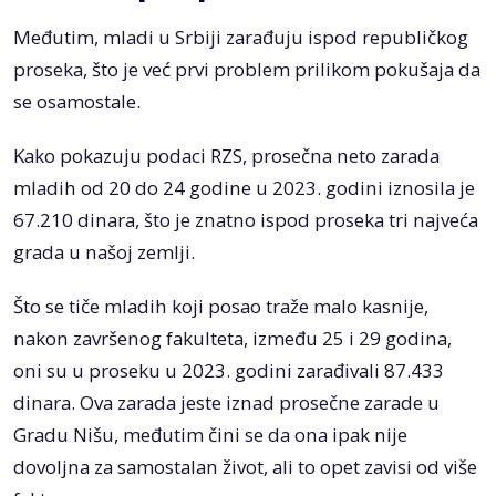
Međutim, mladi u Srbiji zarađuju ispod republičkog
proseka, što je već prvi problem prilikom pokušaja da
se osamostale.
Kako pokazuju podaci RZS, prosečna neto zarada
mladih od 20 do 24 godine u 2023. godini iznosila je
67.210 dinara, što je znatno ispod proseka tri najveća
grada u našoj zemlji.
Što se tiče mladih koji posao traže malo kasnije,
nakon završenog fakulteta, između 25 i 29 godina,
oni su u proseku u 2023. godini zarađivali 87.433
dinara. Ova zarada jeste iznad prosečne zarade u
Gradu Nišu, međutim čini se da ona ipak nije
dovoljna za samostalan život, ali to opet zavisi od više