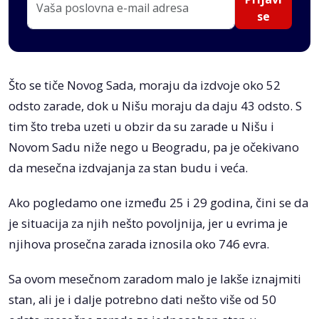
se
Što se tiče Novog Sada, moraju da izdvoje oko 52
odsto zarade, dok u Nišu moraju da daju 43 odsto. S
tim što treba uzeti u obzir da su zarade u Nišu i
Novom Sadu niže nego u Beogradu, pa je očekivano
da mesečna izdvajanja za stan budu i veća.
Ako pogledamo one između 25 i 29 godina, čini se da
je situacija za njih nešto povoljnija, jer u evrima je
njihova prosečna zarada iznosila oko 746 evra.
Sa ovom mesečnom zaradom malo je lakše iznajmiti
stan, ali je i dalje potrebno dati nešto više od 50