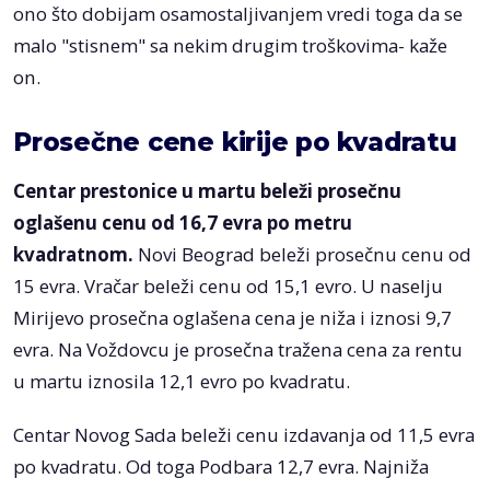
ono što dobijam osamostaljivanjem vredi toga da se
malo "stisnem" sa nekim drugim troškovima- kaže
on.
Prosečne cene kirije po kvadratu
Centar prestonice u martu beleži prosečnu
oglašenu cenu od 16,7 evra po metru
kvadratnom.
Novi Beograd beleži prosečnu cenu od
15 evra. Vračar beleži cenu od 15,1 evro. U naselju
Mirijevo prosečna oglašena cena je niža i iznosi 9,7
evra. Na Voždovcu je prosečna tražena cena za rentu
u martu iznosila 12,1 evro po kvadratu.
Centar Novog Sada beleži cenu izdavanja od 11,5 evra
po kvadratu. Od toga Podbara 12,7 evra. Najniža