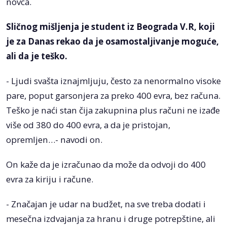
novca.
Sličnog mišljenja je student iz Beograda V.R, koji
je za Danas rekao da je osamostaljivanje moguće,
ali da je teško.
- Ljudi svašta iznajmljuju, često za nenormalno visoke
pare, poput garsonjera za preko 400 evra, bez računa.
Teško je naći stan čija zakupnina plus računi ne izađe
više od 380 do 400 evra, a da je pristojan,
opremljen…- navodi on.
On kaže da je izračunao da može da odvoji do 400
evra za kiriju i račune.
- Značajan je udar na budžet, na sve treba dodati i
mesečna izdvajanja za hranu i druge potrepštine, ali