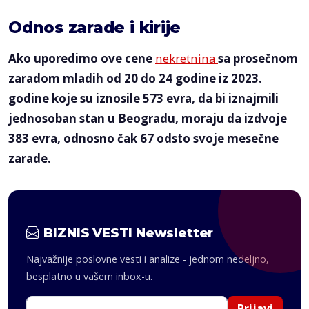
Odnos zarade i kirije
Ako uporedimo ove cene
nekretnina
sa prosečnom
zaradom mladih od 20 do 24 godine iz 2023.
godine koje su iznosile 573 evra, da bi iznajmili
jednosoban stan u Beogradu, moraju da izdvoje
383 evra, odnosno čak 67 odsto svoje mesečne
zarade.
BIZNIS VESTI Newsletter
Najvažnije poslovne vesti i analize - jednom nedeljno,
besplatno u vašem inbox-u.
Prijavi