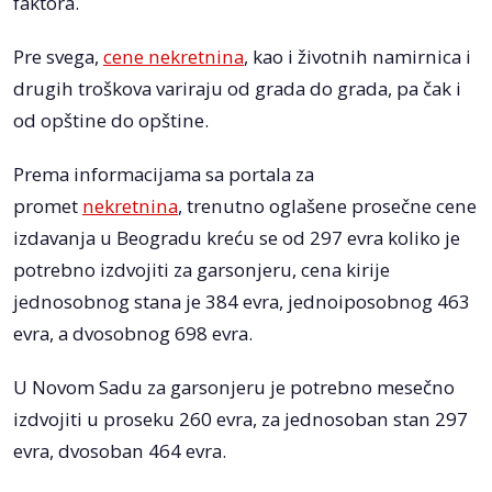
faktora.
Pre svega,
cene nekretnina
, kao i životnih namirnica i
drugih troškova variraju od grada do grada, pa čak i
od opštine do opštine.
Prema informacijama sa portala za
promet
nekretnina
, trenutno oglašene prosečne cene
izdavanja u Beogradu kreću se od 297 evra koliko je
potrebno izdvojiti za garsonjeru, cena kirije
jednosobnog stana je 384 evra, jednoiposobnog 463
evra, a dvosobnog 698 evra.
U Novom Sadu za garsonjeru je potrebno mesečno
izdvojiti u proseku 260 evra, za jednosoban stan 297
evra, dvosoban 464 evra.