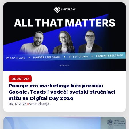
DRUŠTVO
Počinje era marketinga bez prečica:
Google, Teads i vodeći svetski stručnjaci
stižu na Digital Day 2026
06.07.2026.
5 min čitanja