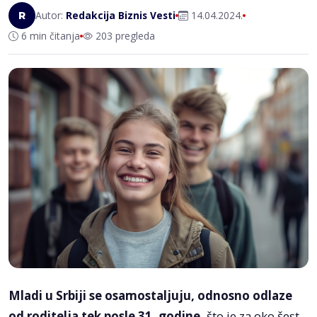
Autor:
Redakcija Biznis Vesti
14.04.2024.
R
6 min čitanja
203 pregleda
Mladi u Srbiji se osamostaljuju, odnosno odlaze
od roditelja tek posle 31. godine,
što je za oko šest