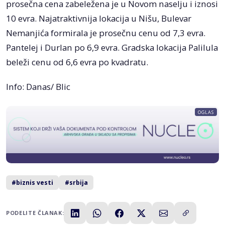
prosečna cena zabeležena je u Novom naselju i iznosi
10 evra. Najatraktivnija lokacija u Nišu, Bulevar
Nemanjića formirala je prosečnu cenu od 7,3 evra.
Pantelej i Durlan po 6,9 evra. Gradska lokacija Palilula
beleži cenu od 6,6 evra po kvadratu.
Info: Danas/ Blic
OGLAS
#biznis vesti
#srbija
PODELITE ČLANAK: