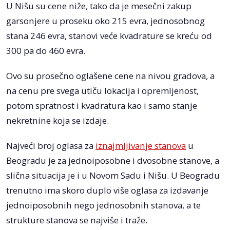
U Nišu su cene niže, tako da je mesečni zakup
garsonjere u proseku oko 215 evra, jednosobnog
stana 246 evra, stanovi veće kvadrature se kreću od
300 pa do 460 evra.
Ovo su prosečno oglašene cene na nivou gradova, a
na cenu pre svega utiču lokacija i opremljenost,
potom spratnost i kvadratura kao i samo stanje
nekretnine koja se izdaje.
Najveći broj oglasa za
iznajmljivanje stanova
u
Beogradu je za jednoiposobne i dvosobne stanove, a
slična situacija je i u Novom Sadu i Nišu. U Beogradu
trenutno ima skoro duplo više oglasa za izdavanje
jednoiposobnih nego jednosobnih stanova, a te
strukture stanova se najviše i traže.