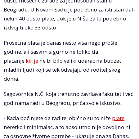
odsto mesečne zarade za jednosoban stan u
Beogradu. U Novom Sadu je potrebno za isti stan dati
nekih 40 odsto plate, dok je u Nišu za to potrebno
izdvojiti oko 33 odsto.
Prosečna plata je danas nešto viša nego prošle
godine, ali sasvim sigurno ne toliko da
plaćanje
kirije
ne bi bilo veliki udarac na budžet
mladih ljudi koji se tek odvajaju od roditeljskog
doma.
Sagovornica N.Č. koja trenutno završava fakultet i već
godinama radi u Beogradu, priča svoje iskustvo.
- Kada počinjete da radite, obično su to niže
plate
,
neretko i minimalac, a to apsolutno nije dovoljno ni
za osnovne životne potrebe - ukazuje ona za Danas.