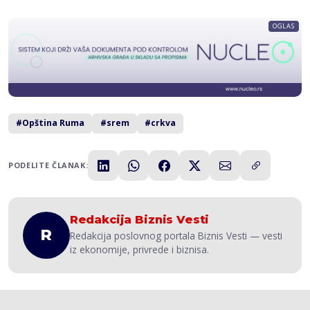
OGLAS
#Opština Ruma
#srem
#crkva
PODELITE ČLANAK:
Redakcija Biznis Vesti
R
Redakcija poslovnog portala Biznis Vesti — vesti
iz ekonomije, privrede i biznisa.