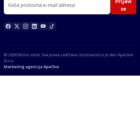
Prijavi
se
© 2026 Biznis Vesti. Sva prava zadržana. biznisvesti.rs je deo ApaOne
d.o.o.
Marketing agencija ApaOne