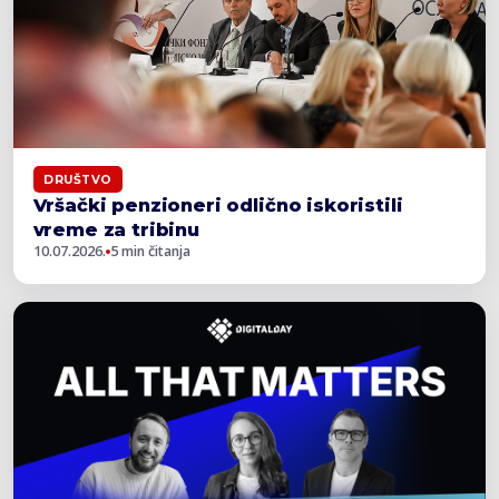
DRUŠTVO
Vršački penzioneri odlično iskoristili
vreme za tribinu
10.07.2026.
5 min čitanja