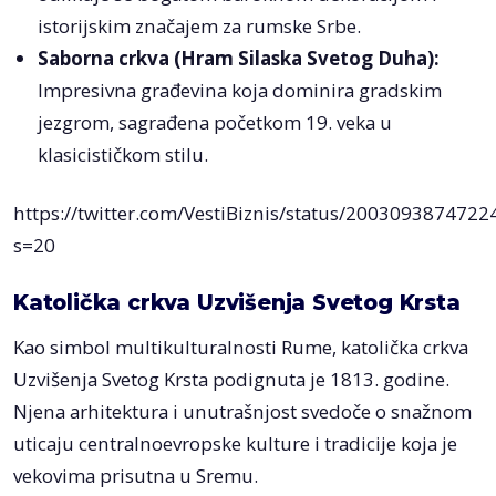
istorijskim značajem za rumske Srbe.
Saborna crkva (Hram Silaska Svetog Duha):
Impresivna građevina koja dominira gradskim
jezgrom, sagrađena početkom 19. veka u
klasicističkom stilu.
https://twitter.com/VestiBiznis/status/200309387472
s=20
Katolička crkva Uzvišenja Svetog Krsta
Kao simbol multikulturalnosti Rume, katolička crkva
Uzvišenja Svetog Krsta podignuta je 1813. godine.
Njena arhitektura i unutrašnjost svedoče o snažnom
uticaju centralnoevropske kulture i tradicije koja je
vekovima prisutna u Sremu.