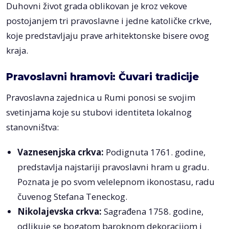
Duhovni život grada oblikovan je kroz vekove
postojanjem tri pravoslavne i jedne katoličke crkve,
koje predstavljaju prave arhitektonske bisere ovog
kraja.
Pravoslavni hramovi: Čuvari tradicije
Pravoslavna zajednica u Rumi ponosi se svojim
svetinjama koje su stubovi identiteta lokalnog
stanovništva:
Vaznesenjska crkva:
Podignuta 1761. godine,
predstavlja najstariji pravoslavni hram u gradu.
Poznata je po svom velelepnom ikonostasu, radu
čuvenog Stefana Teneckog.
Nikolajevska crkva:
Sagrađena 1758. godine,
odlikuje se bogatom baroknom dekoracijom i