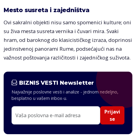
Mesto susreta i zajedništva
Ovi sakralni objekti nisu samo spomenici kulture; oni
su živa mesta susreta vernika i čuvari mira. Svaki
hram, od baroknog do klasicističkog izraza, doprinosi
jedinstvenoj panorami Rume, podsećajući nas na
važnost poštovanja različitosti i zajedničkog suživota.
BIZNIS VESTI Newsletter
Najvažnije poslovne vesti i analize - jednom nedeljno,
besplatno u vašem inbox-u.
Prijavi
se